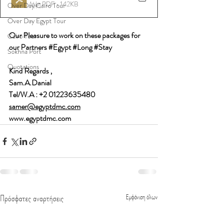
Λήψη PDF • 142KB
Over Day Cairo Tour
Over Day Egypt Tour
Our Pleasure to work on these packages for 
Cairo Tour
our Partners 
#Egypt
#Long
#Stay
Sokhna Port
Quotations
Kind Regards , 
Sam.A.Danial 
Tel/W.A : +2 01223635480 
samer@egyptdmc.com
www.egyptdmc.com
Πρόσφατες αναρτήσεις
Εμφάνιση όλων