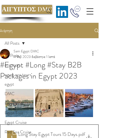
ΑΙΓΥΠΤΟΣ DMC
Ανάρτηση
All Posts
Sam Egypt DMC
All Posts
4 Φεβ 2023
διαβάστηκε 1 λεπτά
#Egypt #Long #Stay B2B
eco tours
Packages in Egypt 2023
egypt eco tours
egypt
DMC
Egypt DMC
Egypt Tour
Egypt Cruise
Red Sea Cruise
Long Stay Egypt Tours 15 Days
.pdf